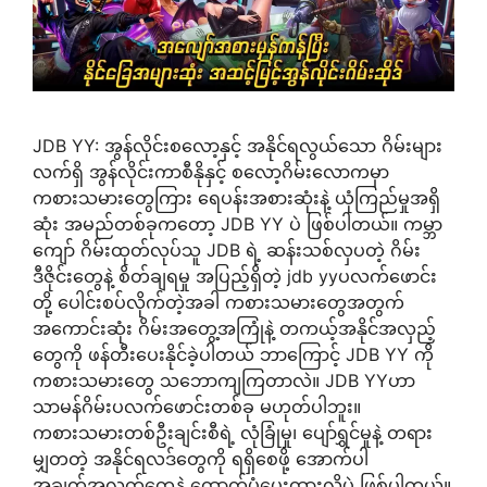
JDB YY: အွန်လိုင်းစလော့နှင့် အနိုင်ရလွယ်သော ဂိမ်းများ
လက်ရှိ အွန်လိုင်းကာစီနိုနှင့် စလော့ဂိမ်းလောကမှာ
ကစားသမားတွေကြား ရေပန်းအစားဆုံးနဲ့ ယုံကြည်မှုအရှိ
ဆုံး အမည်တစ်ခုကတော့ JDB YY ပဲ ဖြစ်ပါတယ်။ ကမ္ဘာ
ကျော် ဂိမ်းထုတ်လုပ်သူ JDB ရဲ့ ဆန်းသစ်လှပတဲ့ ဂိမ်း
ဒီဇိုင်းတွေနဲ့ စိတ်ချရမှု အပြည့်ရှိတဲ့ jdb yyပလက်ဖောင်း
တို့ ပေါင်းစပ်လိုက်တဲ့အခါ ကစားသမားတွေအတွက်
အကောင်းဆုံး ဂိမ်းအတွေ့အကြုံနဲ့ တကယ့်အနိုင်အလှည့်
တွေကို ဖန်တီးပေးနိုင်ခဲ့ပါတယ် ဘာကြောင့် JDB YY ကို
ကစားသမားတွေ သဘောကျကြတာလဲ။ JDB YYဟာ
သာမန်ဂိမ်းပလက်ဖောင်းတစ်ခု မဟုတ်ပါဘူး။
ကစားသမားတစ်ဦးချင်းစီရဲ့ လုံခြုံမှု၊ ပျော်ရွှင်မှုနဲ့ တရား
မျှတတဲ့ အနိုင်ရလဒ်တွေကို ရရှိစေဖို့ အောက်ပါ
အချက်အလက်တွေနဲ့ ထောက်ပံ့ပေးထားလို့ပဲ ဖြစ်ပါတယ်။