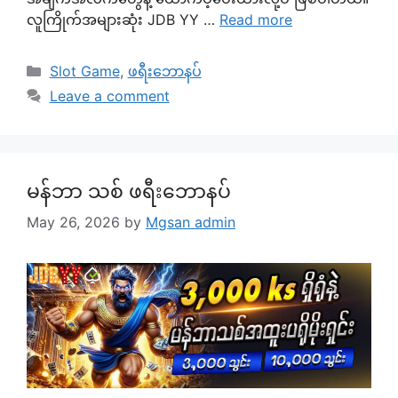
လူကြိုက်အများဆုံး JDB YY …
Read more
Categories
Slot Game
,
ဖရီးဘောနပ်
Leave a comment
မန်ဘာ သစ် ဖရီးဘောနပ်
May 26, 2026
by
Mgsan admin