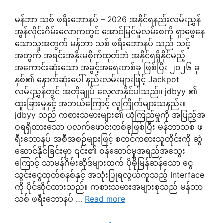
မန်ဘာ သစ် ဖရီးဘောနပ် – 2026 အနိုင်ရနည်းလမ်းညွှန်
အွန်လိုင်းဂိမ်းလောကတွင် အောင်မြင်မှုလမ်းစကို ရှာဖွေနေ
သောသူအတွက် မန်ဘာ သစ် ဖရီးဘောနပ် သည် သင့်
အတွက် အရင်းအနှီးမစိုက်ထုတ်ဘဲ အနိုင်ရရှိနိုင်မည့်
အကောင်းဆုံးသော အခွင့်အရေးတစ်ခု ဖြစ်ပြီး ၂၀၂၆ ခု
နှစ်၏ နောက်ဆုံးပေါ် နည်းလမ်းများဖြင့် Jackpot
လမ်းညွှန်တွင် အတိုချုပ် လေ့လာနိုင်ပါသည်။ jdbyy ၏
ထူးခြားမှုနှင့် အဘယ်ကြောင့် လူကြိုက်များသနည်း။
jdbyy သည် ကစားသမားများ၏ ယုံကြည်မှုကို အပြည့်အ
ဝရရှိထားသော ပလက်ဖောင်းတစ်ခုဖြစ်ပြီး မန်ဘာသစ် ဖ
ရီးဘောနပ် အစီအစဉ်များဖြင့် စတင်ကစားသူတိုင်းကို ဆွဲ
ဆောင်နိုင်ခြင်းမှာ ၎င်း၏ ဝန်ဆောင်မှုအရည်အသွေး
ကြောင့် သာမန်ဂိမ်းဆိုဒ်များထက် ပိုမိုမြန်ဆန်သော ငွေ
သွင်းငွေထုတ်စနစ်နှင့် အသုံးပြုရလွယ်ကူသည့် Interface
ကို ပိုင်ဆိုင်ထားသည်။ ကစားသမားအများစုသည် မန်ဘာ
သစ် ဖရီးဘောနပ် …
Read more