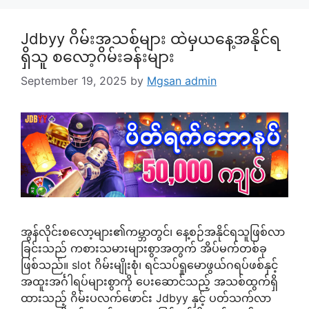
Jdbyy ဂိမ်းအသစ်များ ထဲမှယနေ့အနိုင်ရ
ရှိသူ စလော့ဂိမ်းခန်းများ
September 19, 2025
by
Mgsan admin
အွန်လိုင်းစလော့များ၏ကမ္ဘာတွင်၊ နေ့စဉ်အနိုင်ရသူဖြစ်လာ
ခြင်းသည် ကစားသမားများစွာအတွက် အိပ်မက်တစ်ခု
ဖြစ်သည်။ slot ဂိမ်းမျိုးစုံ၊ ရင်သပ်ရှုမောဖွယ်ဂရပ်ဖစ်နှင့်
အထူးအင်္ဂါရပ်များစွာကို ပေးဆောင်သည့် အသစ်ထွက်ရှိ
ထားသည့် ဂိမ်းပလက်ဖောင်း Jdbyy နှင့် ပတ်သက်လာ