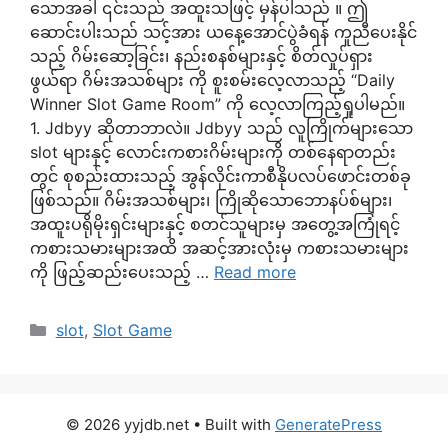
သောအခါ ၎င်းသည် အထူးသဖြင့် မှန်ပါသည် ။ ဤ
ဆောင်းပါးသည် သင့်အား ယနေ့အောင်ပွဲခံရန် ကူညီပေးနိုင်
သည့် ဂိမ်းဆော့ခြင်း၊ နည်းစနစ်များနှင့် စိတ်လှုပ်ရှား
ဖွယ်ရာ ဂိမ်းအသစ်များ ကို စူးစမ်းလေ့လာသည့် “Daily
Winner Slot Game Room” ကို လေ့လာကြည့်ရှုပါမည်။
1. Jdbyy ဆိုတာဘာလဲ။ Jdbyy သည် လူကြိုက်များသော
slot များနှင့် လောင်းကစားဂိမ်းများကို တစ်နေရာတည်း
တွင် စုစည်းထားသည့် အွန်လိုင်းကာစီနိုပလပ်ဖောင်းတစ်ခု
ဖြစ်သည်။ ဂိမ်းအသစ်များ၊ ကြိုဆိုသောဘောနပ်စ်များ၊
အထူးပရိုမိုးရှင်းများနှင့် စတင်သူများမှ အတွေ့အကြုံရင့်
ကစားသမားများအထိ အဆင့်အားလုံးမှ ကစားသမားများ
ကို ဖြည့်ဆည်းပေးသည့် …
Read more
Categories
slot
,
Slot Game
© 2026 yyjdb.net
• Built with
GeneratePress