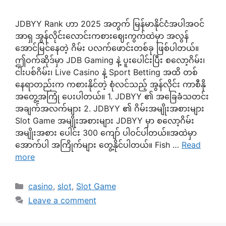
JDBYY Rank ဟာ 2025 အတွက် မြန်မာနိုင်ငံအပါအဝင်
အာရှ အွန်လိုင်းလောင်းကစားဈေးကွက်ထဲမှာ အလွန်
အောင်မြင်နေတဲ့ ဂိမ်း ပလက်ဖောင်းတစ်ခု ဖြစ်ပါတယ်။
ဤဝက်ဆိုဒ်မှာ JDB Gaming နဲ့ ပူးပေါင်းပြီး စလော့ဂိမ်း၊
ငါးပစ်ဂိမ်း၊ Live Casino နဲ့ Sport Betting အထိ တစ်
နေရာတည်းက ကစားနိုင်တဲ့ စုံလင်သည့် အွန်လိုင်း ကာစီနို
အတွေ့အကြုံ ပေးပါတယ်။ 1. JDBYY ၏ အခြေခံသတင်း
အချက်အလက်များ 2. JDBYY ၏ ဂိမ်းအမျိုးအစားများ
Slot Game အမျိုးအစားများ JDBYY မှာ စလော့ဂိမ်း
အမျိုးအစား ပေါင်း 300 ကျော် ပါဝင်ပါတယ်။အထဲမှာ
အောက်ပါ အကြိုက်များ တွေ့နိုင်ပါတယ်။ Fish …
Read
more
Categories
casino
,
slot
,
Slot Game
Leave a comment